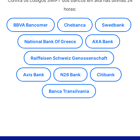
Confira os códigos SWIFT dos bancos em alta nas últimas 24
horas:
BBVA Bancomer
Chebanca
Swedbank
National Bank Of Greece
AXA Bank
Raiffeisen Schweiz Genossenschaft
Axis Bank
N26 Bank
Citibank
Banca Transilvania