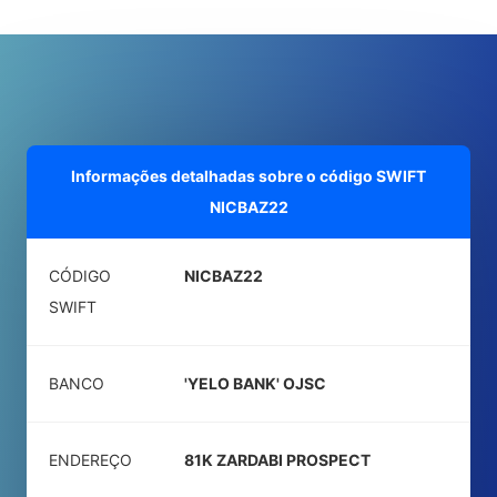
Informações detalhadas sobre o código SWIFT
NICBAZ22
CÓDIGO
NICBAZ22
SWIFT
BANCO
'YELO BANK' OJSC
ENDEREÇO
81K ZARDABI PROSPECT