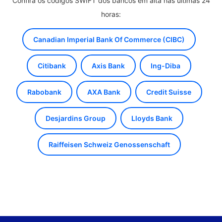
Confira os códigos SWIFT dos bancos em alta nas últimas 24
horas:
Canadian Imperial Bank Of Commerce (CIBC)
Citibank
Axis Bank
Ing-Diba
Rabobank
AXA Bank
Credit Suisse
Desjardins Group
Lloyds Bank
Raiffeisen Schweiz Genossenschaft