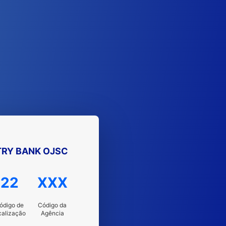
TRY BANK OJSC
22
XXX
ódigo de
Código da
calização
Agência