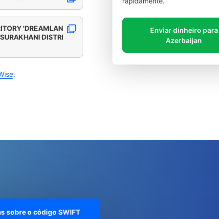
rapidamente.
RITORY 'DREAMLAN
Enviar dinheiro para
 SURAKHANI DISTRI
Azerbaijan
Wise
.
as sobre o código SWIFT