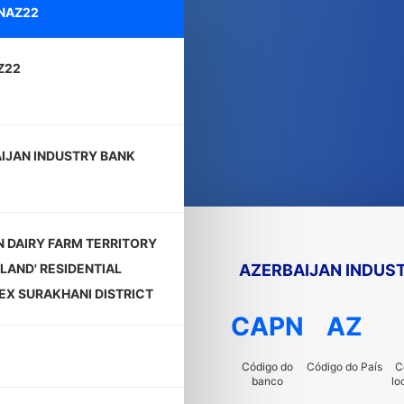
NAZ22
Z22
IJAN INDUSTRY BANK
 DAIRY FARM TERRITORY
AZERBAIJAN INDUS
LAND' RESIDENTIAL
X SURAKHANI DISTRICT
CAPN
AZ
Código do
Código do País
C
banco
lo