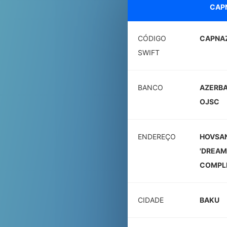
CAP
CÓDIGO
CAPNA
SWIFT
BANCO
AZERBA
OJSC
ENDEREÇO
HOVSAN
'DREAM
COMPLE
CIDADE
BAKU