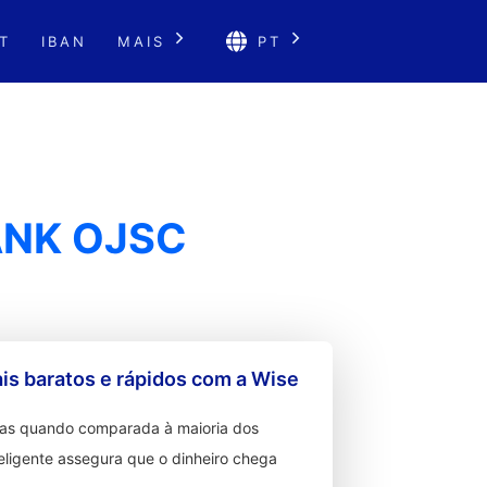
T
IBAN
MAIS
PT
ANK OJSC
s baratos e rápidos com a Wise
ixas quando comparada à maioria dos
teligente assegura que o dinheiro chega