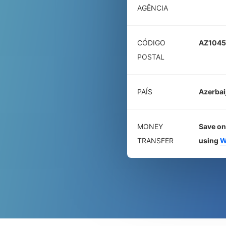
AGÊNCIA
CÓDIGO
AZ1045
POSTAL
PAÍS
Azerbai
MONEY
Save on
TRANSFER
using
W