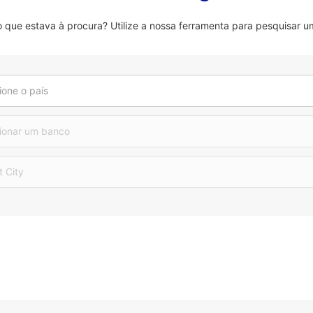
que estava à procura? Utilize a nossa ferramenta para pesquisar um
ione o país
ionar um banco
t City