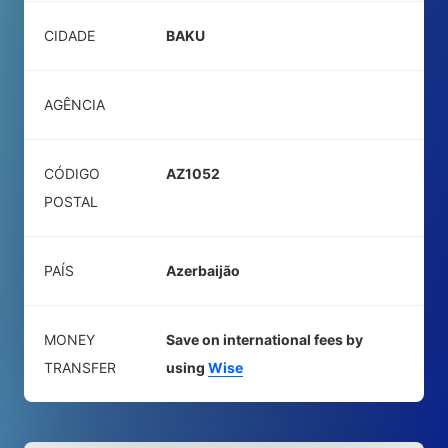
CIDADE
BAKU
AGÊNCIA
CÓDIGO
AZ1052
POSTAL
PAÍS
Azerbaijão
MONEY
Save on international fees by
TRANSFER
using
Wise