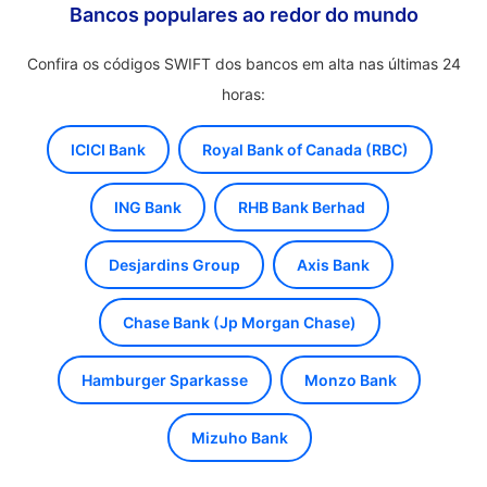
Bancos populares ao redor do mundo
Confira os códigos SWIFT dos bancos em alta nas últimas 24
horas:
ICICI Bank
Royal Bank of Canada (RBC)
ING Bank
RHB Bank Berhad
Desjardins Group
Axis Bank
Chase Bank (Jp Morgan Chase)
Hamburger Sparkasse
Monzo Bank
Mizuho Bank