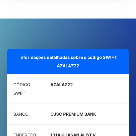
Informações detalhadas sobre o código SWIFT
AZALAZ22
CÓDIGO
AZALAZ22
SWIFT
BANCO
OJSC PREMIUM BANK
ENDEREÇO
131A KHASAN ALIYEV