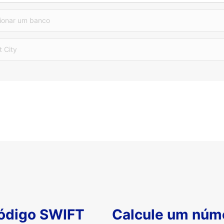
ionar um banco
t City
código SWIFT
Calcule um núm