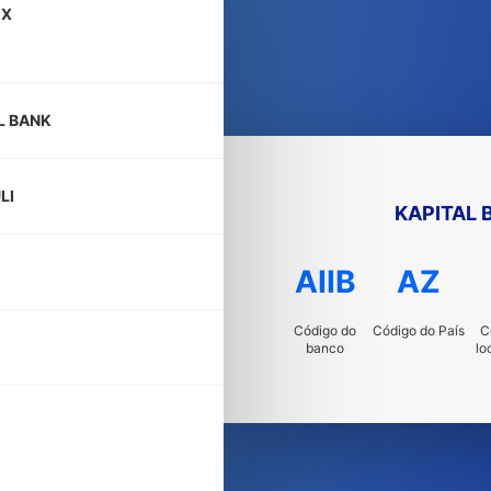
2X
L BANK
LI
KAPITAL 
AIIB
AZ
Código do
Código do País
C
banco
lo