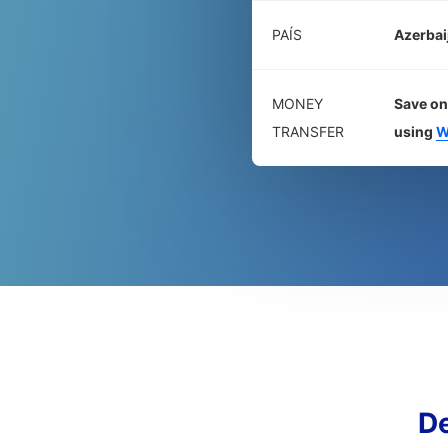
PAÍS
Azerbai
MONEY
Save on
TRANSFER
using
W
D