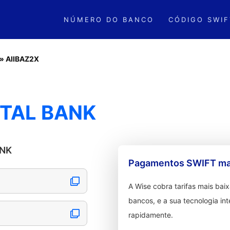
NÚMERO DO BANCO
CÓDIGO SWIF
»
AIIBAZ2X
ITAL BANK
ANK
Pagamentos SWIFT mai
A Wise cobra tarifas mais ba
bancos, e a sua tecnologia in
rapidamente.