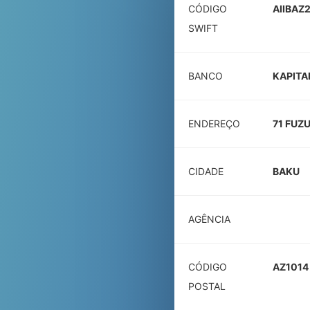
CÓDIGO
AIIBAZ
SWIFT
BANCO
KAPITA
ENDEREÇO
71 FUZU
CIDADE
BAKU
AGÊNCIA
CÓDIGO
AZ1014
POSTAL