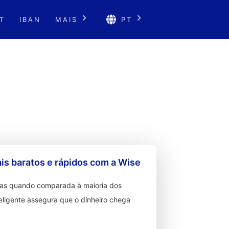
T
IBAN
MAIS
PT
s baratos e rápidos com a Wise
ixas quando comparada à maioria dos
teligente assegura que o dinheiro chega