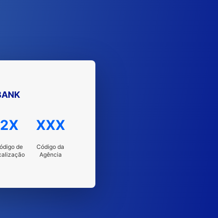
BANK
2X
XXX
ódigo de
Código da
calização
Agência