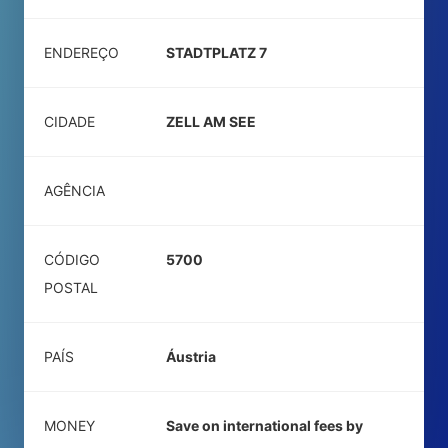
ENDEREÇO
STADTPLATZ 7
CIDADE
ZELL AM SEE
AGÊNCIA
CÓDIGO
5700
POSTAL
PAÍS
Áustria
MONEY
Save on international fees by