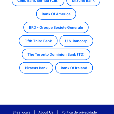
Cimb Bank Berhad (CIB)
Mizuho Bank
Bank Of America
BRD - Groupe Societe Generale
Fifth Third Bank
U.S. Bancorp
The Toronto Dominion Bank (TD)
Piraeus Bank
Bank Of Ireland
Sites locais
|
About Us
|
Política de privacidade
|