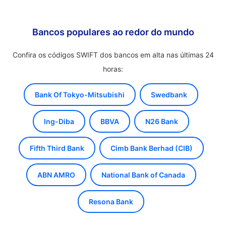
Bancos populares ao redor do mundo
Confira os códigos SWIFT dos bancos em alta nas últimas 24
horas:
Bank Of Tokyo-Mitsubishi
Swedbank
Ing-Diba
BBVA
N26 Bank
Fifth Third Bank
Cimb Bank Berhad (CIB)
ABN AMRO
National Bank of Canada
Resona Bank