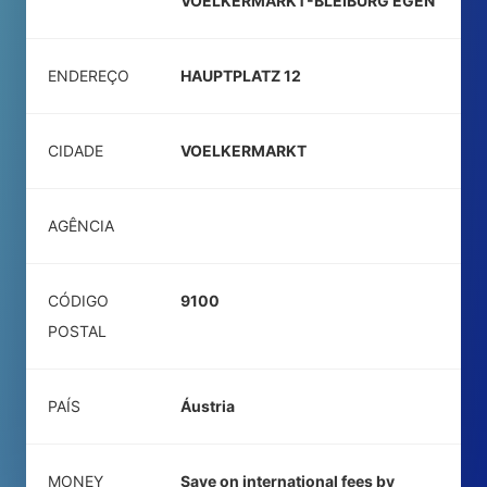
VOELKERMARKT-BLEIBURG EGEN
ENDEREÇO
HAUPTPLATZ 12
CIDADE
VOELKERMARKT
AGÊNCIA
CÓDIGO
9100
POSTAL
PAÍS
Áustria
MONEY
Save on international fees by