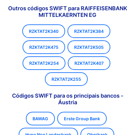
Outros códigos SWIFT para RAIFFEISENBANK
MITTELKAERNTEN EG
RZKTAT2K340
RZKTAT2K384
RZKTAT2K475
RZKTAT2K505
RZKTAT2K254
RZKTAT2K407
RZKTAT2K255
Códigos SWIFT para os principais bancos -
Áustria
BAWAG
Erste Group Bank
Hypo Noe Landesbank
Oberbank