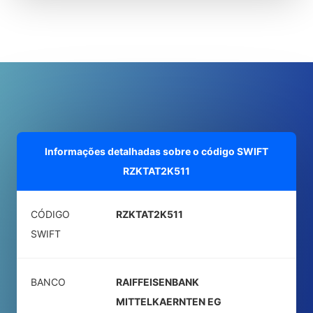
Informações detalhadas sobre o código SWIFT
RZKTAT2K511
CÓDIGO
RZKTAT2K511
SWIFT
BANCO
RAIFFEISENBANK
MITTELKAERNTEN EG