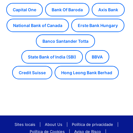
Capital One
Bank Of Baroda
Axis Bank
National Bank of Canada
Erste Bank Hungary
Banco Santander Totta
State Bank of India (SBI)
BBVA
Credit Suisse
Hong Leong Bank Berhad
Sites locais
|
About Us
|
Política de privacidade
|
Política de Cookies
|
Aviso de Risco
|