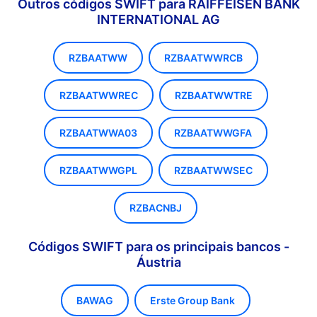
Outros códigos SWIFT para RAIFFEISEN BANK
INTERNATIONAL AG
RZBAATWW
RZBAATWWRCB
RZBAATWWREC
RZBAATWWTRE
RZBAATWWA03
RZBAATWWGFA
RZBAATWWGPL
RZBAATWWSEC
RZBACNBJ
Códigos SWIFT para os principais bancos -
Áustria
BAWAG
Erste Group Bank