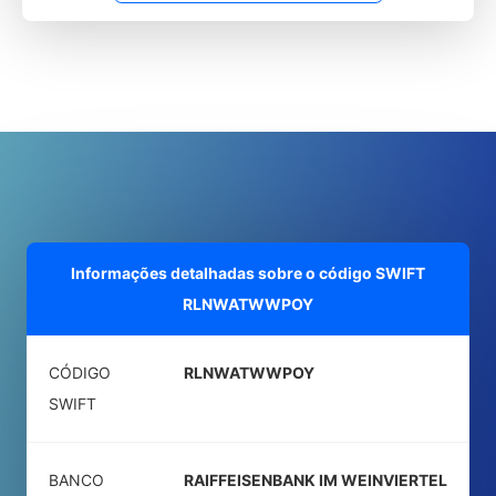
Informações detalhadas sobre o código SWIFT
RLNWATWWPOY
CÓDIGO
RLNWATWWPOY
SWIFT
BANCO
RAIFFEISENBANK IM WEINVIERTEL