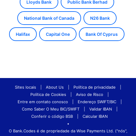
Lloyds Bank
Public Bank Berhad
National Bank of Canada
N26 Bank
Halifax
Capital One
Bank Of Cyprus
Sites locais
|
About Us
|
Política de privacidade
|
Política de Cookies
|
Aviso de Risco
|
Entre em contato conosco
|
Endereço SWIFT/BIC
|
Como Saber O Meu BIC/SWIFT
|
Validar IBAN
|
Conferir o código BSB
|
Calcular IBAN
•
O Bank.Codes é de propriedade da Wise Payments Ltd. ("nós",