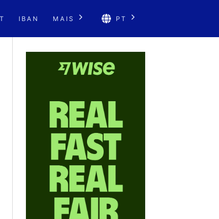
T
IBAN
MAIS
PT