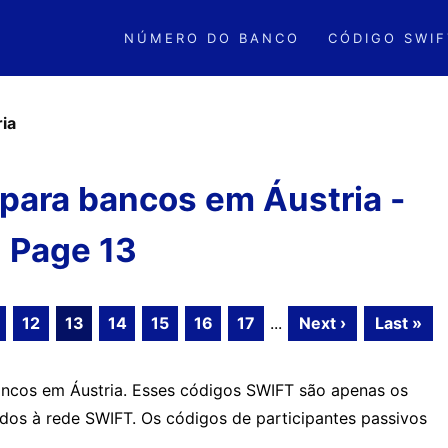
NÚMERO DO BANCO
CÓDIGO SWIF
ia
para bancos em Áustria -
Page 13
12
13
14
15
16
17
...
Next ›
Last »
ncos em Áustria. Esses códigos SWIFT são apenas os
ados à rede SWIFT. Os códigos de participantes passivos