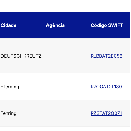
Cidade
Agência
Código SWIFT
DEUTSCHKREUTZ
RLBBAT2E058
Eferding
RZOOAT2L180
Fehring
RZSTAT2G071