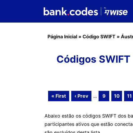
Página Inicial
»
Código SWIFT
»
Áustr
Códigos SWIFT 
« First
‹ Prev
...
9
10
11
Abaixo estão os códigos SWIFT dos ba
participantes ativos que estão conect
são excluídos desta lista.