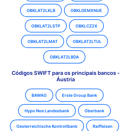
OBKLAT2LKLB
OBKLDEMXNUE
OBKLAT2LSTP
OBKLCZ2X
OBKLAT2LMAT
OBKLAT2LTUL
OBKLAT2LBDA
Códigos SWIFT para os principais bancos -
Áustria
BAWAG
Erste Group Bank
Hypo Noe Landesbank
Oberbank
Oesterreichische Kontrollbank
Raiffeisen