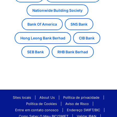
Nationwide Building Society
Bank Of America
SNS Bank
Hong Leong Bank Berhad
CIB Bank
SEB Bank
RHB Bank Berhad
Sites locais
|
About Us
|
Política de privacidade
|
Política de Cookies
|
Aviso de Risco
|
Entre em contato conosco
|
Endereço SWIFT/BIC
|
Como Saber O Meu BIC/SWIFT
|
Validar IBAN
|