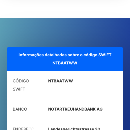
Informações detalhadas sobre o código SWIFT
NTBAATWW
CÓDIGO
NTBAATWW
SWIFT
BANCO
NOTARTREUHANDBANK AG
ENDEREÇO
Landesgerichtsstrasse 20