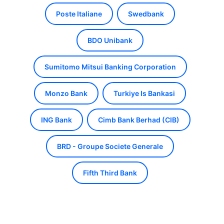
Poste Italiane
Swedbank
BDO Unibank
Sumitomo Mitsui Banking Corporation
Monzo Bank
Turkiye Is Bankasi
ING Bank
Cimb Bank Berhad (CIB)
BRD - Groupe Societe Generale
Fifth Third Bank