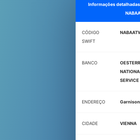
Informações detalhadas
NABA
CÓDIGO
NABAAT
SWIFT
BANCO
OESTERR
NATIONA
SERVICE
ENDEREÇO
Garnison
CIDADE
VIENNA