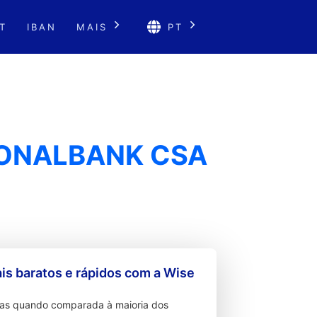
T
IBAN
MAIS
PT
IONALBANK CSA
s baratos e rápidos com a Wise
ixas quando comparada à maioria dos