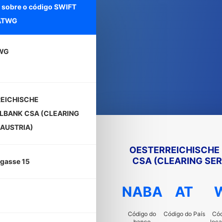
 sobre o código SWIFT
ATWG
WG
EICHISCHE
LBANK CSA (CLEARING
 AUSTRIA)
OESTERREICHISCHE
CSA (CLEARING SER
gasse 15
NABA
AT
Código do
Código do País
Cód
banco
loca