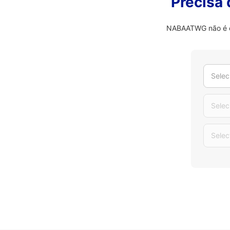
Precisa
NABAATWG não é o q
Selec
Selec
Selec