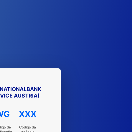
 NATIONALBANK
VICE AUSTRIA)
WG
XXX
igo de
Código da
lização
Agência