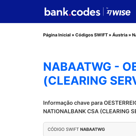
Página Inicial
»
Códigos SWIFT
»
Áustria
»
N
NABAATWG - O
(CLEARING SER
Informação chave para OESTERRE
NATIONALBANK CSA (CLEARING S
CÓDIGO SWIFT
NABAATWG