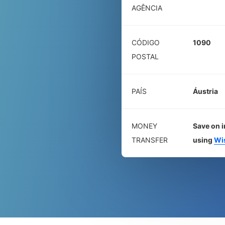
AGÊNCIA
CÓDIGO
1090
POSTAL
PAÍS
Áustria
MONEY
Save on i
TRANSFER
using
Wi