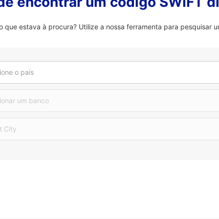
 de encontrar um código SWIFT di
ue estava à procura? Utilize a nossa ferramenta para pesquisar u
ione o país
ionar um banco
t City