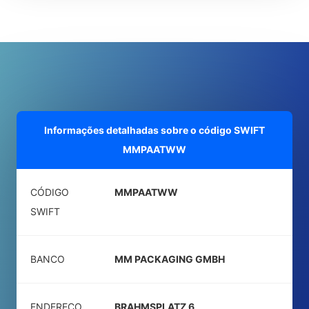
Informações detalhadas sobre o código SWIFT
MMPAATWW
CÓDIGO
MMPAATWW
SWIFT
BANCO
MM PACKAGING GMBH
ENDEREÇO
BRAHMSPLATZ 6