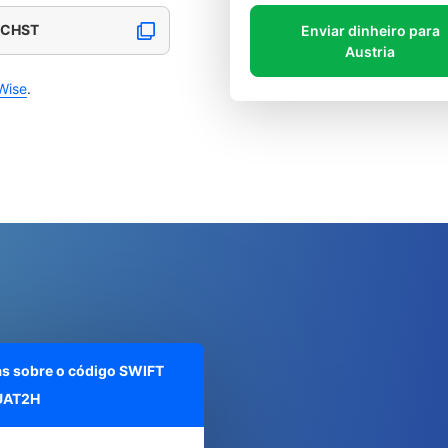
ECHST
Enviar dinheiro para
Austria
Wise
.
as sobre o código SWIFT
UAT2H