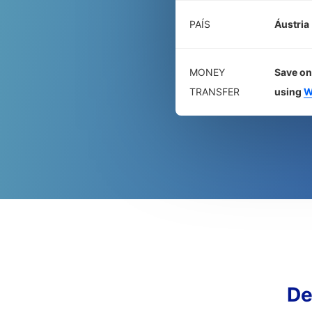
PAÍS
Áustria
MONEY
Save on
TRANSFER
using
W
De