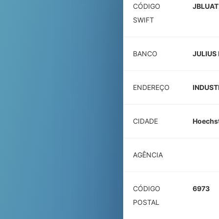
CÓDIGO
JBLUAT
SWIFT
BANCO
JULIUS
ENDEREÇO
INDUST
CIDADE
Hoechs
AGÊNCIA
CÓDIGO
6973
POSTAL