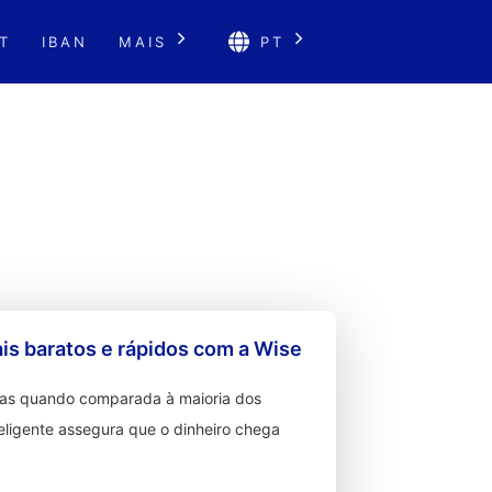
T
IBAN
MAIS
PT
s baratos e rápidos com a Wise
ixas quando comparada à maioria dos
teligente assegura que o dinheiro chega