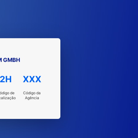
M GMBH
2H
XXX
ódigo de
Código da
calização
Agência