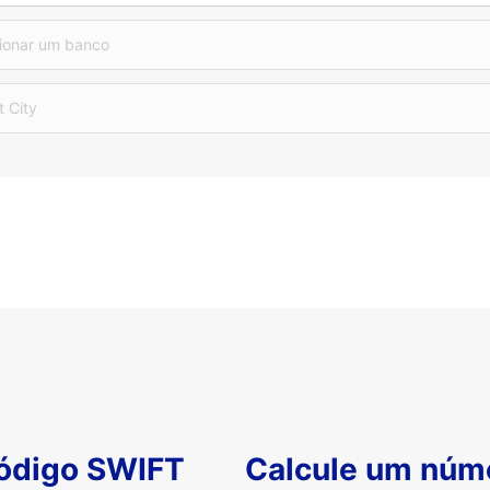
ionar um banco
t City
código SWIFT
Calcule um núm