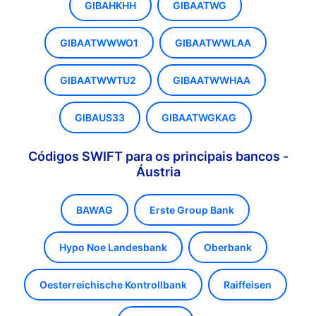
GIBAHKHH
GIBAATWG
GIBAATWWWO1
GIBAATWWLAA
GIBAATWWTU2
GIBAATWWHAA
GIBAUS33
GIBAATWGKAG
Códigos SWIFT para os principais bancos -
Áustria
BAWAG
Erste Group Bank
Hypo Noe Landesbank
Oberbank
Oesterreichische Kontrollbank
Raiffeisen