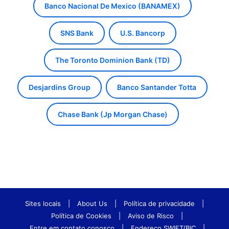
Banco Nacional De Mexico (BANAMEX)
SNS Bank
U.S. Bancorp
The Toronto Dominion Bank (TD)
Desjardins Group
Banco Santander Totta
Chase Bank (Jp Morgan Chase)
Sites locais
|
About Us
|
Política de privacidade
|
Política de Cookies
|
Aviso de Risco
|
Entre em contato conosco
|
Endereço SWIFT/BIC
|