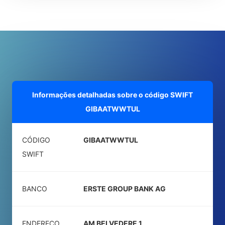
Informações detalhadas sobre o código SWIFT
GIBAATWWTUL
CÓDIGO
GIBAATWWTUL
SWIFT
BANCO
ERSTE GROUP BANK AG
ENDEREÇO
AM BELVEDERE 1