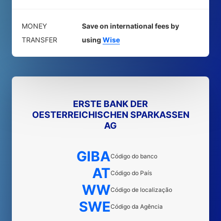
MONEY
Save on international fees by
TRANSFER
using
Wise
ERSTE BANK DER
OESTERREICHISCHEN SPARKASSEN
AG
GIBA
Código do banco
AT
Código do País
WW
Código de localização
SWE
Código da Agência