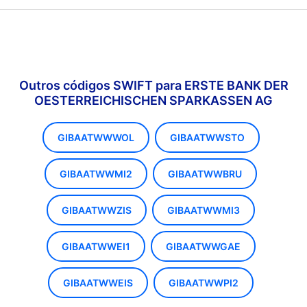
Outros códigos SWIFT para ERSTE BANK DER
OESTERREICHISCHEN SPARKASSEN AG
GIBAATWWWOL
GIBAATWWSTO
GIBAATWWMI2
GIBAATWWBRU
GIBAATWWZIS
GIBAATWWMI3
GIBAATWWEI1
GIBAATWWGAE
GIBAATWWEIS
GIBAATWWPI2