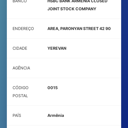
BANCO
HSBC BANK ARMENIA CLOSED
JOINT STOCK COMPANY
ENDEREÇO
AREA, PARONYAN STREET 42 90
CIDADE
YEREVAN
AGÊNCIA
CÓDIGO
0015
POSTAL
PAÍS
Armênia