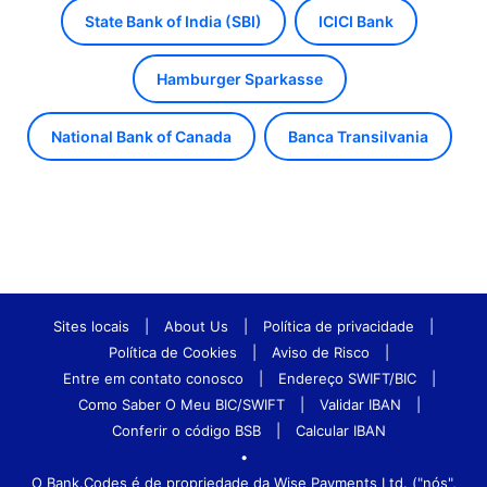
State Bank of India (SBI)
ICICI Bank
Hamburger Sparkasse
National Bank of Canada
Banca Transilvania
Sites locais
|
About Us
|
Política de privacidade
|
Política de Cookies
|
Aviso de Risco
|
Entre em contato conosco
|
Endereço SWIFT/BIC
|
Como Saber O Meu BIC/SWIFT
|
Validar IBAN
|
Conferir o código BSB
|
Calcular IBAN
•
O Bank.Codes é de propriedade da Wise Payments Ltd. ("nós",