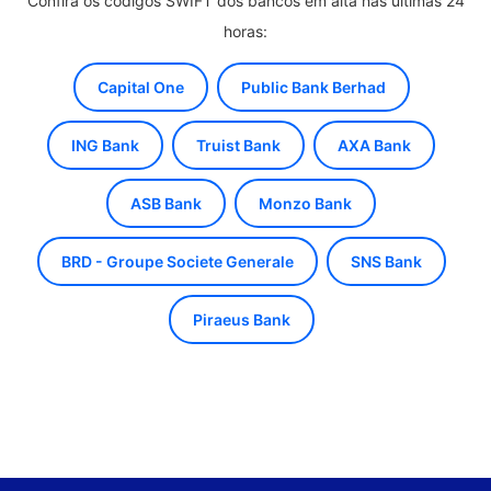
Confira os códigos SWIFT dos bancos em alta nas últimas 24
horas:
Capital One
Public Bank Berhad
ING Bank
Truist Bank
AXA Bank
ASB Bank
Monzo Bank
BRD - Groupe Societe Generale
SNS Bank
Piraeus Bank