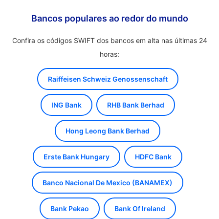
Bancos populares ao redor do mundo
Confira os códigos SWIFT dos bancos em alta nas últimas 24
horas:
Raiffeisen Schweiz Genossenschaft
ING Bank
RHB Bank Berhad
Hong Leong Bank Berhad
Erste Bank Hungary
HDFC Bank
Banco Nacional De Mexico (BANAMEX)
Bank Pekao
Bank Of Ireland