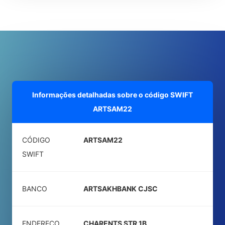
Informações detalhadas sobre o código SWIFT
ARTSAM22
CÓDIGO
ARTSAM22
SWIFT
BANCO
ARTSAKHBANK CJSC
ENDEREÇO
CHARENTS STR 1B