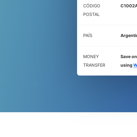
CÓDIGO
C1002
POSTAL
PAÍS
Argenti
MONEY
Save on
TRANSFER
using
W