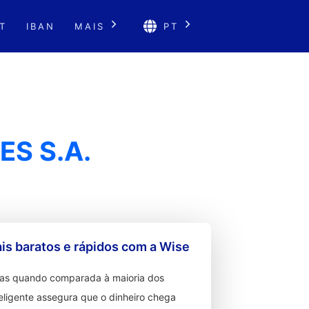
T
IBAN
MAIS
PT
S S.A.
s baratos e rápidos com a Wise
ixas quando comparada à maioria dos
teligente assegura que o dinheiro chega