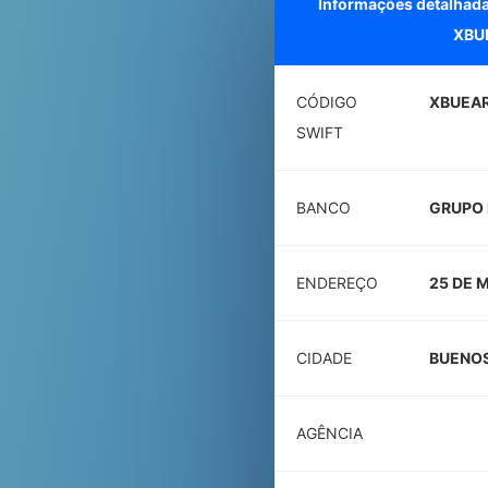
Informações detalhad
XBU
CÓDIGO
XBUEA
SWIFT
BANCO
GRUPO 
ENDEREÇO
25 DE 
CIDADE
BUENOS
AGÊNCIA