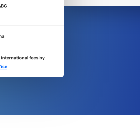
ABG
na
 international fees by
ise