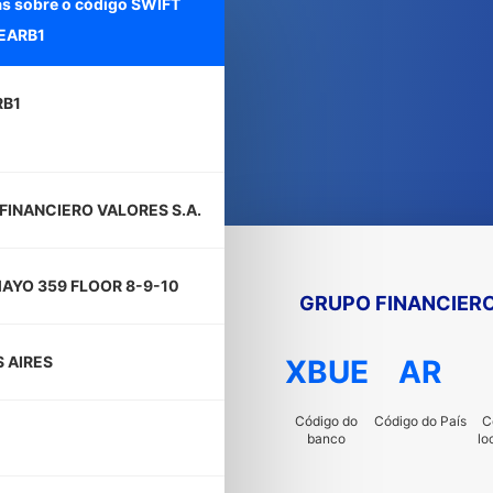
as sobre o código SWIFT
EARB1
RB1
FINANCIERO VALORES S.A.
MAYO 359 FLOOR 8-9-10
GRUPO FINANCIERO
 AIRES
XBUE
AR
Código do
Código do País
C
banco
lo