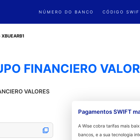
NÚMERO DO BANCO
CÓDIGO SWIF
»
XBUEARB1
UPO FINANCIERO VALORE
NANCIERO VALORES
Pagamentos SWIFT mai
A Wise cobra tarifas mais ba
bancos, e a sua tecnologia in