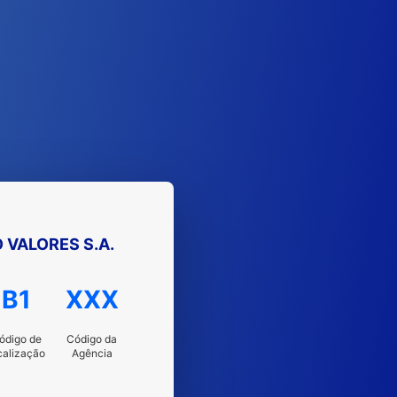
 VALORES S.A.
B1
XXX
ódigo de
Código da
calização
Agência