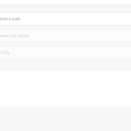
ione o país
ionar um banco
t City