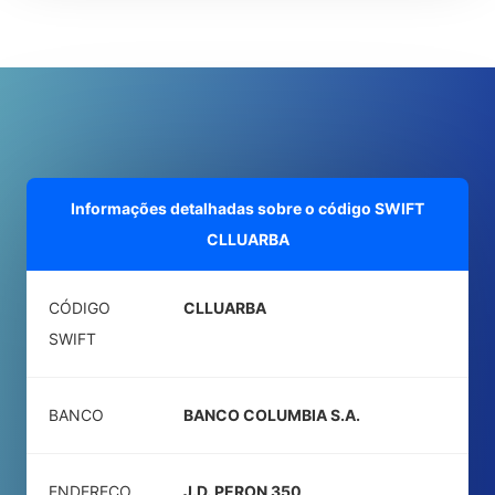
Informações detalhadas sobre o código SWIFT
CLLUARBA
CÓDIGO
CLLUARBA
SWIFT
BANCO
BANCO COLUMBIA S.A.
ENDEREÇO
J.D. PERON 350