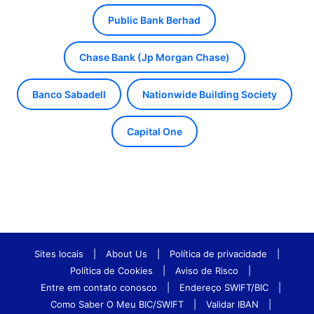
Public Bank Berhad
Chase Bank (Jp Morgan Chase)
Banco Sabadell
Nationwide Building Society
Capital One
Sites locais
|
About Us
|
Política de privacidade
|
Política de Cookies
|
Aviso de Risco
|
Entre em contato conosco
|
Endereço SWIFT/BIC
|
Como Saber O Meu BIC/SWIFT
|
Validar IBAN
|