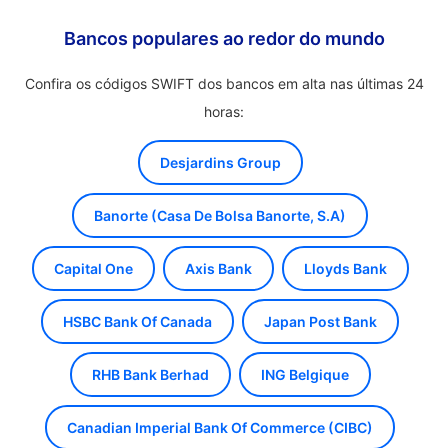
Bancos populares ao redor do mundo
Confira os códigos SWIFT dos bancos em alta nas últimas 24
horas:
Desjardins Group
Banorte (Casa De Bolsa Banorte, S.A)
Capital One
Axis Bank
Lloyds Bank
HSBC Bank Of Canada
Japan Post Bank
RHB Bank Berhad
ING Belgique
Canadian Imperial Bank Of Commerce (CIBC)