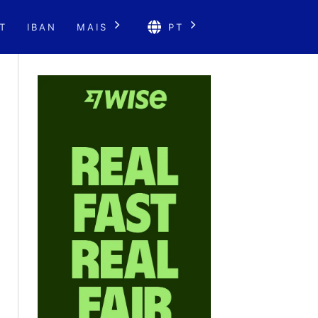
T
IBAN
MAIS
PT