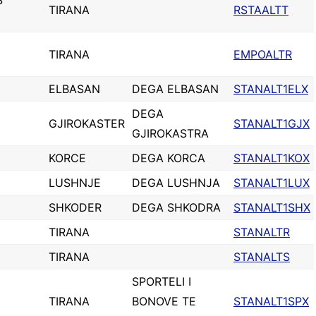
S
TIRANA
RSTAALTT
TIRANA
EMPOALTR
ELBASAN
DEGA ELBASAN
STANALT1ELX
DEGA
GJIROKASTER
STANALT1GJX
GJIROKASTRA
KORCE
DEGA KORCA
STANALT1KOX
LUSHNJE
DEGA LUSHNJA
STANALT1LUX
SHKODER
DEGA SHKODRA
STANALT1SHX
TIRANA
STANALTR
TIRANA
STANALTS
SPORTELI I
TIRANA
BONOVE TE
STANALT1SPX