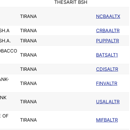
THESARIT BSH
TIRANA
NCBAALTX
SH.A
TIRANA
CRBAALTR
SH.A.
TIRANA
PUPPALTR
TOBACCO
TIRANA
BATSALT1
TIRANA
CDISALTR
ANK-
TIRANA
FINVALTR
ANK
TIRANA
USALALTR
E OF
TIRANA
MIFBALTR