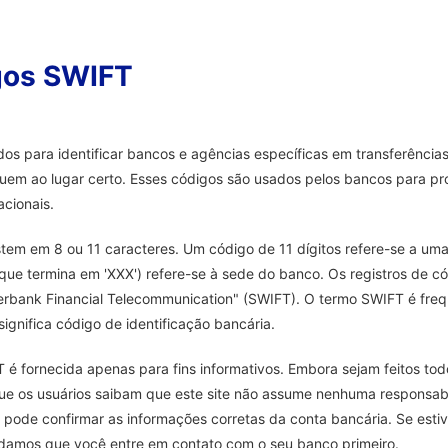
gos SWIFT
s para identificar bancos e agências específicas em transferências 
uem ao lugar certo. Esses códigos são usados pelos bancos para pro
acionais.
tem em 8 ou 11 caracteres. Um código de 11 dígitos refere-se a uma
que termina em 'XXX') refere-se à sede do banco. Os registros de 
nterbank Financial Telecommunication" (SWIFT). O termo SWIFT é fr
ignifica código de identificação bancária.
é fornecida apenas para fins informativos. Embora sejam feitos tod
que os usuários saibam que este site não assume nenhuma responsab
 pode confirmar as informações corretas da conta bancária. Se es
damos que você entre em contato com o seu banco primeiro.