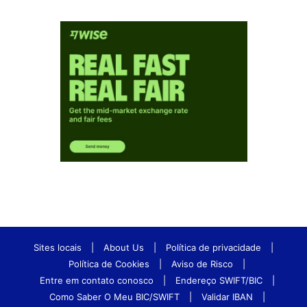
Sites locais
|
About Us
|
Política de privacidade
|
Política de Cookies
|
Aviso de Risco
|
Entre em contato conosco
|
Endereço SWIFT/BIC
|
Como Saber O Meu BIC/SWIFT
|
Validar IBAN
|