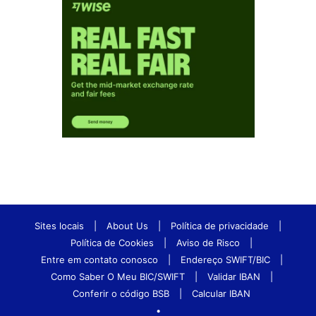
Sites locais
|
About Us
|
Política de privacidade
|
Política de Cookies
|
Aviso de Risco
|
Entre em contato conosco
|
Endereço SWIFT/BIC
|
Como Saber O Meu BIC/SWIFT
|
Validar IBAN
|
Conferir o código BSB
|
Calcular IBAN
•