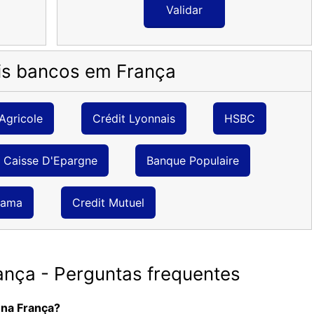
Validar
ais bancos em França
Agricole
Crédit Lyonnais
HSBC
Caisse D'Epargne
Banque Populaire
rama
Credit Mutuel
nça - Perguntas frequentes
 na França?