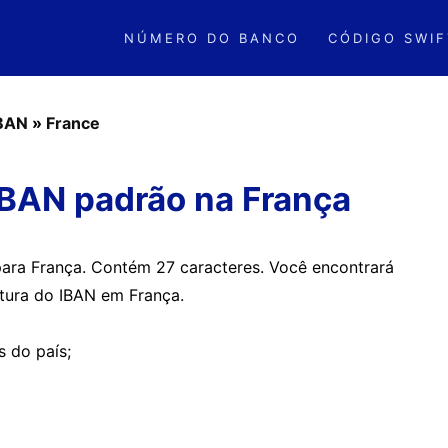
NÚMERO DO BANCO
CÓDIGO SWIF
IBAN
»
France
IBAN padrão na França
para França. Contém 27 caracteres. Você encontrará
utura do IBAN em França.
s do país;