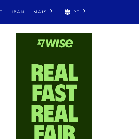
T
IBAN
MAIS
PT