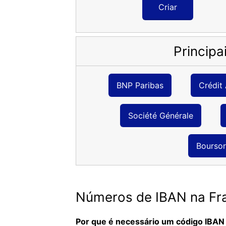
Criar
Princip
BNP Paribas
Crédit 
Société Générale
Bourso
Números de IBAN na Fra
Por que é necessário um código IBAN