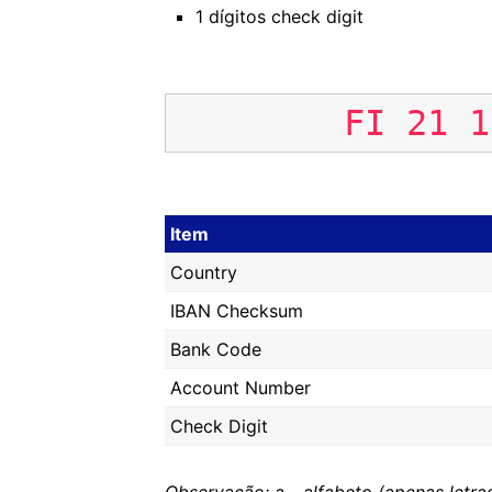
1 dígitos check digit
FI
21
1
Item
Country
IBAN Checksum
Bank Code
Account Number
Check Digit