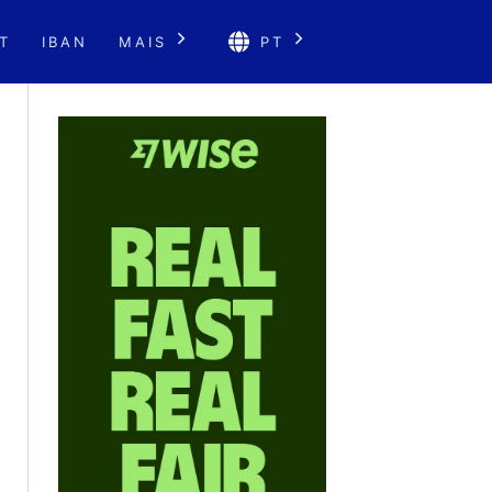
T
IBAN
MAIS
PT