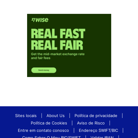
Sites locais
|
About Us
|
Política de privacidade
|
Política de Cookies
|
Aviso de Risco
|
Entre em contato conosco
|
Endereço SWIFT/BIC
|
Como Saber O Meu BIC/SWIFT
|
Validar IBAN
|