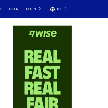
T
IBAN
MAIS
PT