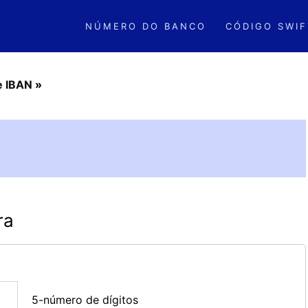
NÚMERO DO BANCO
CÓDIGO SWIF
e IBAN
»
ra
5-número de dígitos