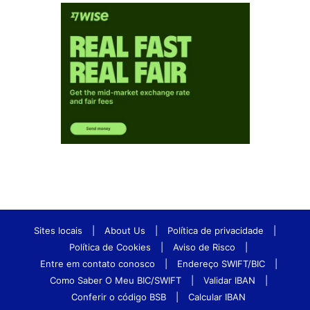
Sites locais
|
About Us
|
Política de privacidade
|
Política de Cookies
|
Aviso de Risco
|
Entre em contato conosco
|
Endereço SWIFT/BIC
|
Como Saber O Meu BIC/SWIFT
|
Validar IBAN
|
Conferir o código BSB
|
Calcular IBAN