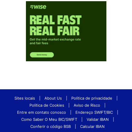
Sites locais
|
About Us
|
Política de privacidade
|
Política de Cookies
|
Aviso de Risco
|
Entre em contato conosco
|
Endereço SWIFT/BIC
|
Como Saber O Meu BIC/SWIFT
|
Validar IBAN
|
Conferir o código BSB
|
Calcular IBAN