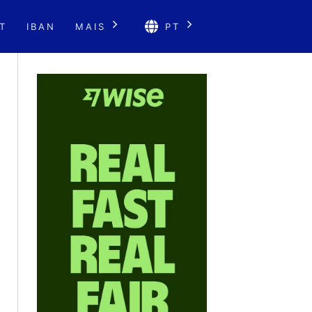
T
IBAN
MAIS
PT