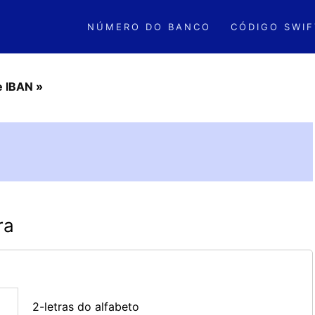
NÚMERO DO BANCO
CÓDIGO SWIF
e IBAN
»
ra
2-letras do alfabeto