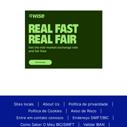
Sites locais
|
About Us
|
Política de privacidade
|
Política de Cookies
|
Aviso de Risco
|
Entre em contato conosco
|
Endereço SWIFT/BIC
|
Como Saber O Meu BIC/SWIFT
|
Validar IBAN
|