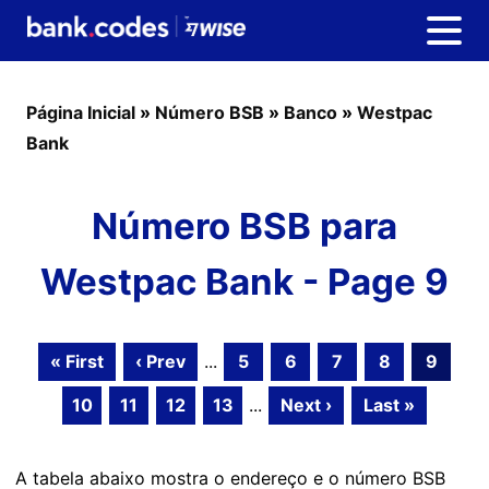
Página Inicial
»
Número BSB
»
Banco
»
Westpac
Bank
Número BSB para
Westpac Bank - Page 9
« First
‹ Prev
...
5
6
7
8
9
10
11
12
13
...
Next ›
Last »
A tabela abaixo mostra o endereço e o número BSB