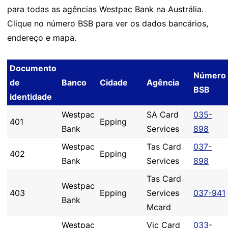
para todas as agências Westpac Bank na Austrália.
Clique no número BSB para ver os dados bancários,
endereço e mapa.
Documento
Número
de
Banco
Cidade
Agência
BSB
identidade
Westpac
SA Card
035-
401
Epping
Bank
Services
898
Westpac
Tas Card
037-
402
Epping
Bank
Services
898
Tas Card
Westpac
403
Epping
Services
037-941
Bank
Mcard
Westpac
Vic Card
033-