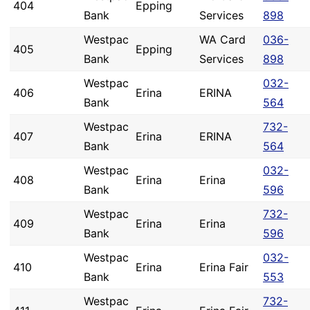
404
Epping
Bank
Services
898
Westpac
WA Card
036-
405
Epping
Bank
Services
898
Westpac
032-
406
Erina
ERINA
Bank
564
Westpac
732-
407
Erina
ERINA
Bank
564
Westpac
032-
408
Erina
Erina
Bank
596
Westpac
732-
409
Erina
Erina
Bank
596
Westpac
032-
410
Erina
Erina Fair
Bank
553
Westpac
732-