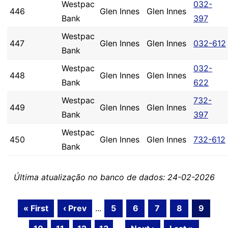
Westpac
032-
446
Glen Innes
Glen Innes
Bank
397
Westpac
447
Glen Innes
Glen Innes
032-612
Bank
Westpac
032-
448
Glen Innes
Glen Innes
Bank
622
Westpac
732-
449
Glen Innes
Glen Innes
Bank
397
Westpac
450
Glen Innes
Glen Innes
732-612
Bank
Última atualização no banco de dados: 24-02-2026
« First
‹ Prev
...
5
6
7
8
9