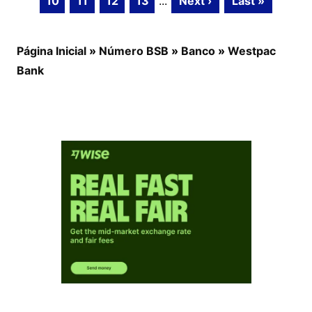
10
11
12
13
...
Next ›
Last »
Página Inicial
»
Número BSB
»
Banco
»
Westpac
Bank