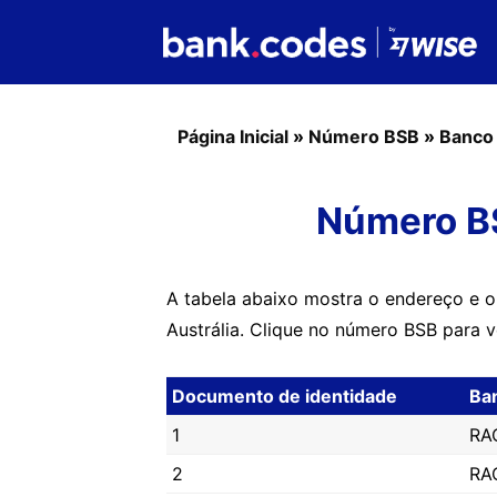
Página Inicial
»
Número BSB
»
Banco
Número B
A tabela abaixo mostra o endereço e 
Austrália. Clique no número BSB para 
Documento de identidade
Ba
1
RA
2
RA