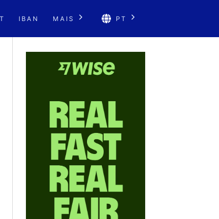
T
IBAN
MAIS
PT