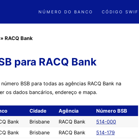
NÚMERO DO BANCO
CÓDIGO SWIF
»
RACQ Bank
SB para RACQ Bank
o número BSB para todas as agências RACQ Bank na
ver os dados bancários, endereço e mapa.
nco
Cidade
Agência
Número BSB
CQ Bank
Brisbane
RACQ Bank
514-000
CQ Bank
Brisbane
RACQ Bank
514-179