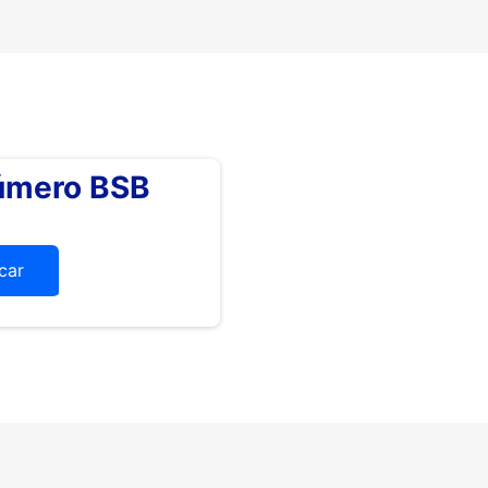
número BSB
icar