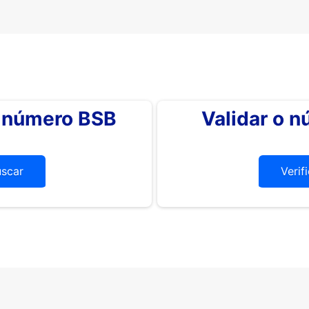
o número BSB
Validar o 
uscar
Verif