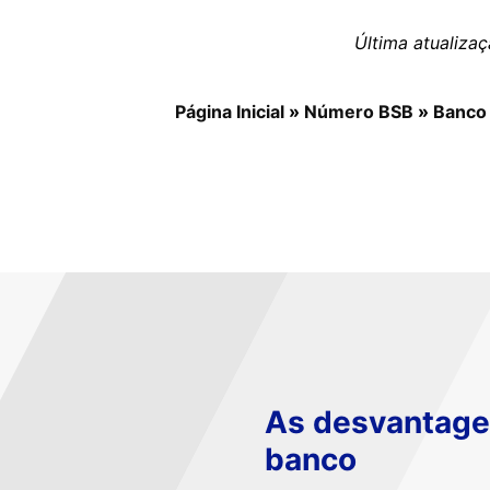
Última atualiza
Página Inicial
»
Número BSB
»
Banco
As desvantagen
banco