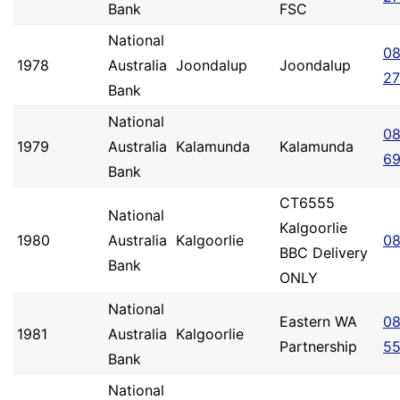
Bank
FSC
National
08
1978
Australia
Joondalup
Joondalup
2
Bank
National
08
1979
Australia
Kalamunda
Kalamunda
6
Bank
CT6555
National
Kalgoorlie
1980
Australia
Kalgoorlie
08
BBC Delivery
Bank
ONLY
National
Eastern WA
08
1981
Australia
Kalgoorlie
Partnership
5
Bank
National