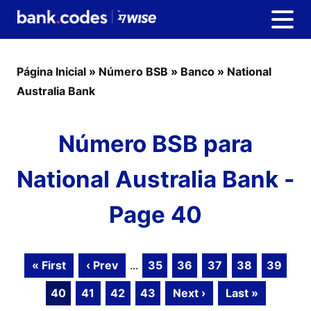
Página Inicial
»
Número BSB
»
Banco
»
National
Australia Bank
Número BSB para
National Australia Bank -
Page 40
« First
‹ Prev
...
35
36
37
38
39
40
41
42
43
Next ›
Last »