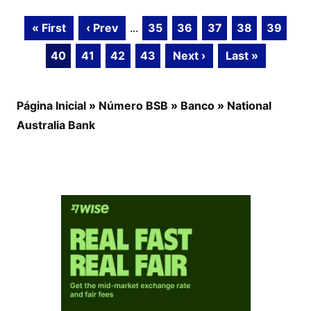
« First
‹ Prev
...
35
36
37
38
39
40
41
42
43
Next ›
Last »
Página Inicial
»
Número BSB
»
Banco
»
National
Australia Bank