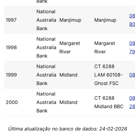
Bank
National
08
1997
Australia
Manjimup
Manjimup
8
Bank
National
Margaret
Margaret
08
1998
Australia
River
River
7
Bank
National
CT 6288
1999
Australia
Midland
LAM 60108-
08
Bank
Ghost FSC
National
CT 6288
08
2000
Australia
Midland
Midland BBC
2
Bank
Última atualização no banco de dados: 24-02-2026