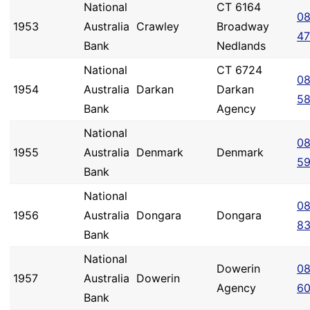
National
CT 6164
08
1953
Australia
Crawley
Broadway
47
Bank
Nedlands
National
CT 6724
08
1954
Australia
Darkan
Darkan
5
Bank
Agency
National
08
1955
Australia
Denmark
Denmark
5
Bank
National
08
1956
Australia
Dongara
Dongara
8
Bank
National
Dowerin
08
1957
Australia
Dowerin
Agency
6
Bank