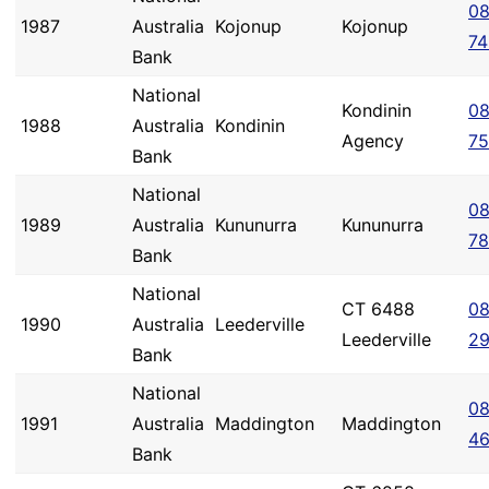
08
1987
Australia
Kojonup
Kojonup
74
Bank
National
Kondinin
08
1988
Australia
Kondinin
Agency
75
Bank
National
08
1989
Australia
Kununurra
Kununurra
78
Bank
National
CT 6488
08
1990
Australia
Leederville
Leederville
2
Bank
National
08
1991
Australia
Maddington
Maddington
4
Bank