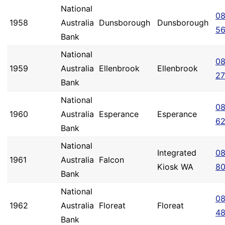
National
08
1958
Australia
Dunsborough
Dunsborough
5
Bank
National
08
1959
Australia
Ellenbrook
Ellenbrook
2
Bank
National
08
1960
Australia
Esperance
Esperance
6
Bank
National
Integrated
08
1961
Australia
Falcon
Kiosk WA
8
Bank
National
08
1962
Australia
Floreat
Floreat
4
Bank