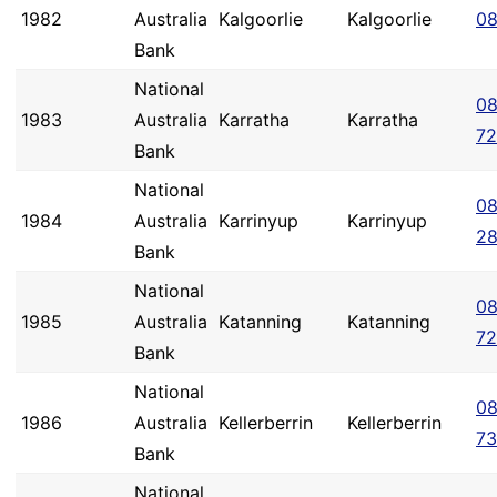
1982
Australia
Kalgoorlie
Kalgoorlie
08
Bank
National
08
1983
Australia
Karratha
Karratha
7
Bank
National
08
1984
Australia
Karrinyup
Karrinyup
2
Bank
National
08
1985
Australia
Katanning
Katanning
7
Bank
National
08
1986
Australia
Kellerberrin
Kellerberrin
7
Bank
National