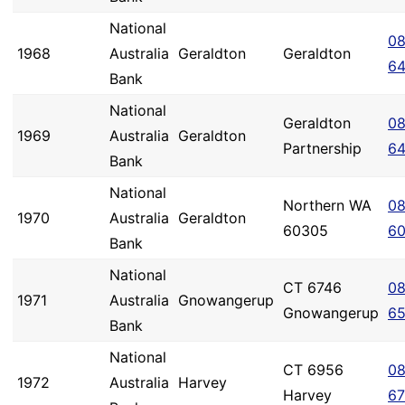
National
08
1968
Australia
Geraldton
Geraldton
6
Bank
National
Geraldton
08
1969
Australia
Geraldton
Partnership
6
Bank
National
Northern WA
08
1970
Australia
Geraldton
60305
6
Bank
National
CT 6746
08
1971
Australia
Gnowangerup
Gnowangerup
6
Bank
National
CT 6956
08
1972
Australia
Harvey
Harvey
67