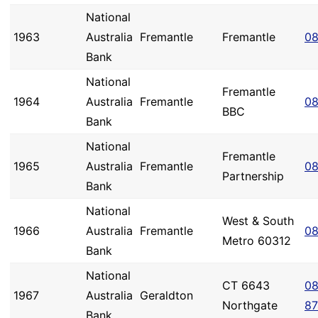
National
1963
Australia
Fremantle
Fremantle
08
Bank
National
Fremantle
1964
Australia
Fremantle
08
BBC
Bank
National
Fremantle
1965
Australia
Fremantle
08
Partnership
Bank
National
West & South
1966
Australia
Fremantle
08
Metro 60312
Bank
National
CT 6643
08
1967
Australia
Geraldton
Northgate
87
Bank