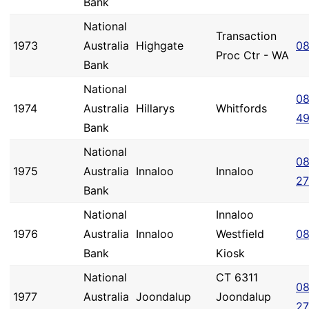
Bank
National
Transaction
1973
Australia
Highgate
08
Proc Ctr - WA
Bank
National
08
1974
Australia
Hillarys
Whitfords
4
Bank
National
08
1975
Australia
Innaloo
Innaloo
2
Bank
National
Innaloo
1976
Australia
Innaloo
Westfield
08
Bank
Kiosk
National
CT 6311
08
1977
Australia
Joondalup
Joondalup
2