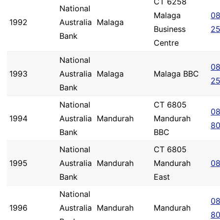
CT 6258
National
Malaga
08
1992
Australia
Malaga
Business
2
Bank
Centre
National
08
1993
Australia
Malaga
Malaga BBC
2
Bank
National
CT 6805
08
1994
Australia
Mandurah
Mandurah
8
Bank
BBC
National
CT 6805
1995
Australia
Mandurah
Mandurah
08
Bank
East
National
08
1996
Australia
Mandurah
Mandurah
8