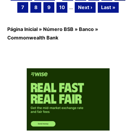
7
8
9
10
...
Next ›
Last »
Página Inicial
»
Número BSB
»
Banco
»
Commonwealth Bank