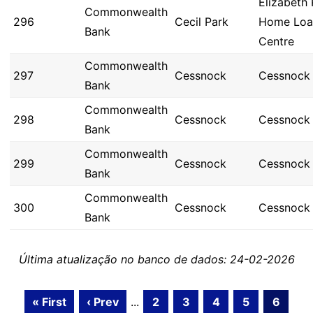
Elizabeth 
Commonwealth
296
Cecil Park
Home Loa
Bank
Centre
Commonwealth
297
Cessnock
Cessnock
Bank
Commonwealth
298
Cessnock
Cessnock
Bank
Commonwealth
299
Cessnock
Cessnock
Bank
Commonwealth
300
Cessnock
Cessnock
Bank
Última atualização no banco de dados: 24-02-2026
« First
‹ Prev
...
2
3
4
5
6