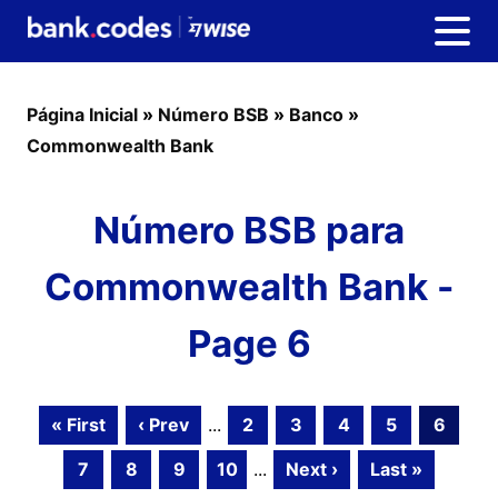
Página Inicial
»
Número BSB
»
Banco
»
Commonwealth Bank
Número BSB para
Commonwealth Bank -
Page 6
« First
‹ Prev
...
2
3
4
5
6
7
8
9
10
...
Next ›
Last »