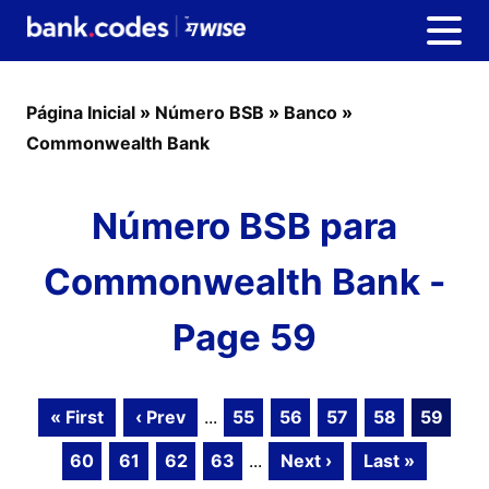
Página Inicial
»
Número BSB
»
Banco
»
Commonwealth Bank
Número BSB para
Commonwealth Bank -
Page 59
« First
‹ Prev
...
55
56
57
58
59
60
61
62
63
...
Next ›
Last »