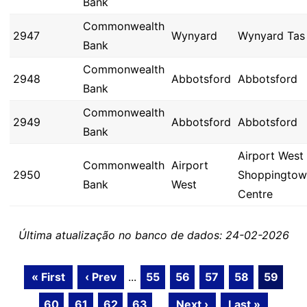
Bank
Commonwealth
2947
Wynyard
Wynyard Tas
Bank
Commonwealth
2948
Abbotsford
Abbotsford
Bank
Commonwealth
2949
Abbotsford
Abbotsford
Bank
Airport West
Commonwealth
Airport
2950
Shoppingtow
Bank
West
Centre
Última atualização no banco de dados: 24-02-2026
« First
‹ Prev
...
55
56
57
58
59
60
61
62
63
...
Next ›
Last »