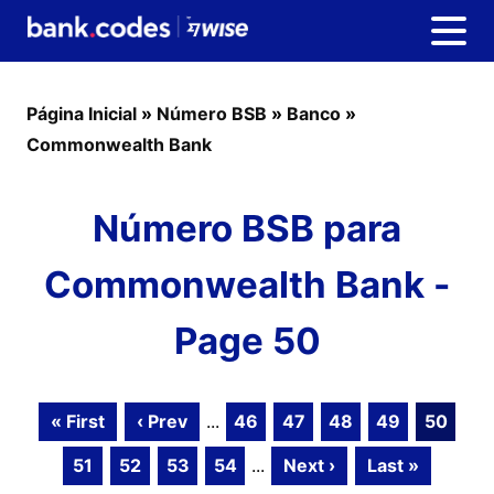
Página Inicial
»
Número BSB
»
Banco
»
Commonwealth Bank
Número BSB para
Commonwealth Bank -
Page 50
« First
‹ Prev
...
46
47
48
49
50
51
52
53
54
...
Next ›
Last »