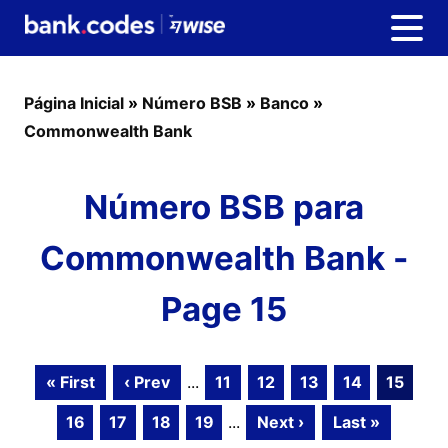
Página Inicial
»
Número BSB
»
Banco
»
Commonwealth Bank
Número BSB para
Commonwealth Bank -
Page 15
« First
‹ Prev
...
11
12
13
14
15
16
17
18
19
...
Next ›
Last »