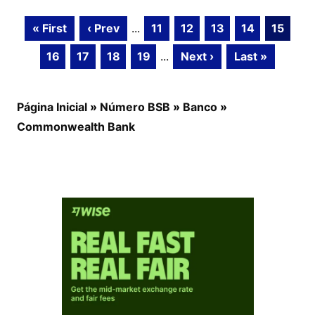
« First
‹ Prev
...
11
12
13
14
15
16
17
18
19
...
Next ›
Last »
Página Inicial
»
Número BSB
»
Banco
»
Commonwealth Bank