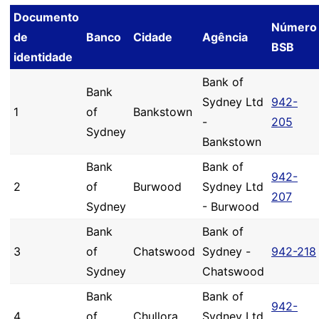
Documento
Número
de
Banco
Cidade
Agência
BSB
identidade
Bank of
Bank
Sydney Ltd
942-
1
of
Bankstown
-
205
Sydney
Bankstown
Bank
Bank of
942-
2
of
Burwood
Sydney Ltd
207
Sydney
- Burwood
Bank
Bank of
3
of
Chatswood
Sydney -
942-218
Sydney
Chatswood
Bank
Bank of
942-
4
of
Chullora
Sydney Ltd