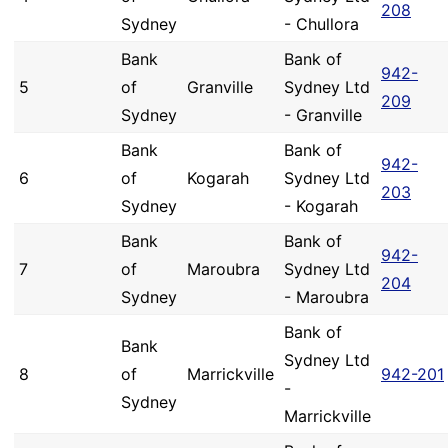
208
Sydney
- Chullora
Bank
Bank of
942-
5
of
Granville
Sydney Ltd
209
Sydney
- Granville
Bank
Bank of
942-
6
of
Kogarah
Sydney Ltd
203
Sydney
- Kogarah
Bank
Bank of
942-
7
of
Maroubra
Sydney Ltd
204
Sydney
- Maroubra
Bank of
Bank
Sydney Ltd
8
of
Marrickville
942-201
-
Sydney
Marrickville