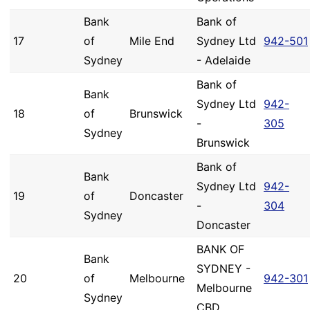
Bank
Bank of
17
of
Mile End
Sydney Ltd
942-501
Sydney
- Adelaide
Bank of
Bank
Sydney Ltd
942-
18
of
Brunswick
-
305
Sydney
Brunswick
Bank of
Bank
Sydney Ltd
942-
19
of
Doncaster
-
304
Sydney
Doncaster
BANK OF
Bank
SYDNEY -
20
of
Melbourne
942-301
Melbourne
Sydney
CBD