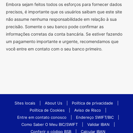
Embora sejam feitos todos os esforços para fornecer dados
precisos, é importante que os usuários saibam que este site
não assume nenhuma responsabilidade em relação à sua
precisão. Somente o seu banco pode confirmar as
informações corretas da conta bancária. Se estiver fazendo
um pagamento importante e urgente, recomendamos que
você entre em contato com o seu banco primeiro.
Sites locais
|
About Us
|
Política de privacidade
|
Política de Cookies
|
Aviso de Risco
|
Entre em contato conosco
|
Endereço SWIFT/BIC
|
Como Saber O Meu BIC/SWIFT
|
Validar IBAN
|
Conferir o código BSB
|
Calcular IBAN