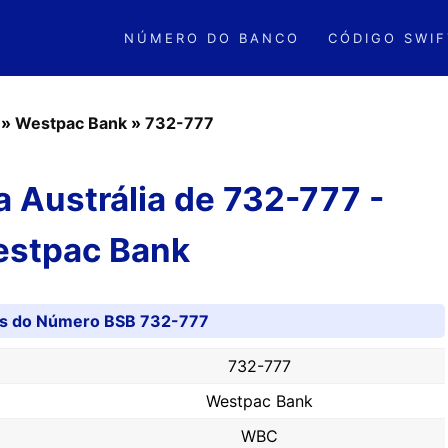
NÚMERO DO BANCO
CÓDIGO SWIF
»
Westpac Bank
»
732-777
 Austrália de 732-777 -
stpac Bank
es do Número BSB 732-777
732-777
Westpac Bank
WBC