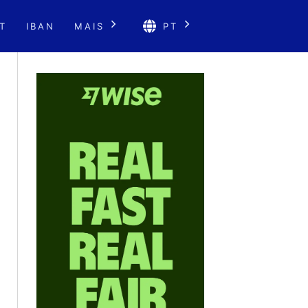
T
IBAN
MAIS
PT