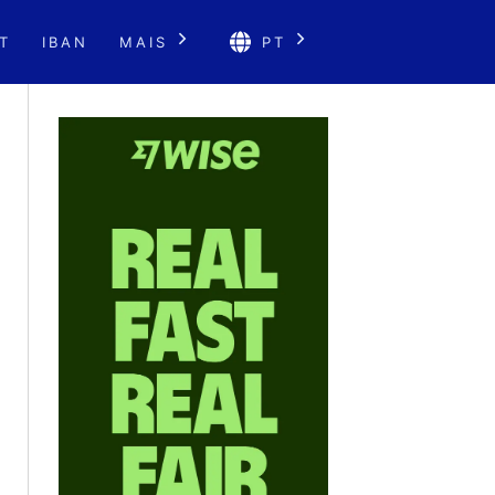
T
IBAN
MAIS
PT