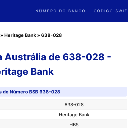
NÚMERO DO BANCO
CÓDIGO SWIF
»
Heritage Bank
»
638-028
 Austrália de 638-028 -
ritage Bank
es do Número BSB 638-028
638-028
Heritage Bank
HBS