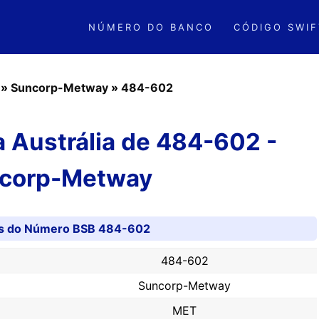
NÚMERO DO BANCO
CÓDIGO SWIF
»
Suncorp-Metway
»
484-602
 Austrália de 484-602 -
corp-Metway
es do Número BSB 484-602
484-602
Suncorp-Metway
MET