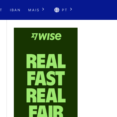
T
IBAN
MAIS
PT