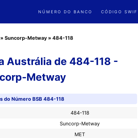
NÚMERO DO BANCO
CÓDIGO SWIF
»
Suncorp-Metway
»
484-118
 Austrália de 484-118 -
corp-Metway
es do Número BSB 484-118
484-118
Suncorp-Metway
MET