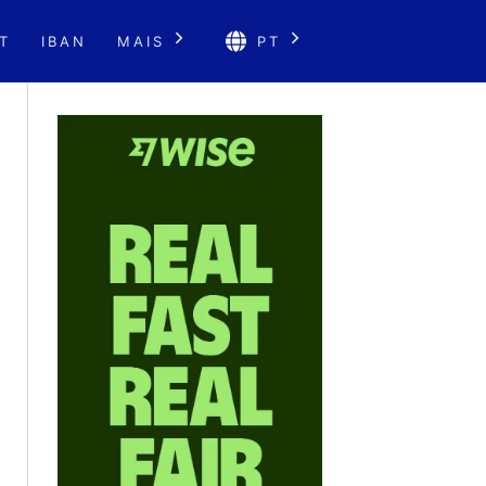
T
IBAN
MAIS
PT